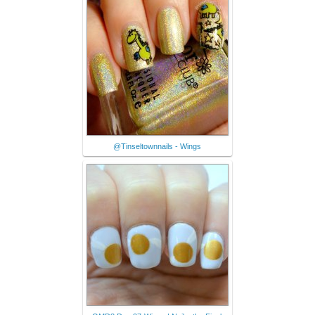
@Tinseltownnails - Wings