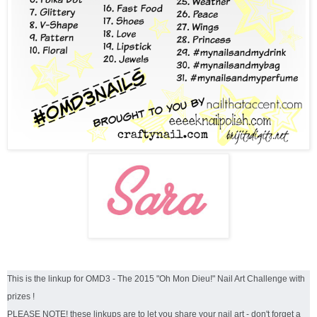
This is the linkup for OMD3 - The 2015 "Oh Mon Dieu!" Nail Art Challenge with
prizes !
PLEASE NOTE! these linkups are to let you share your nail art - don't forget a