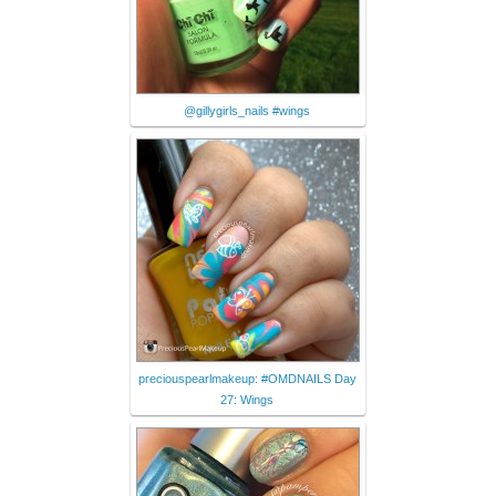
@gillygirls_nails #wings
preciouspearlmakeup: #OMDNAILS Day
27: Wings