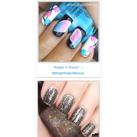
"Angels n' Roses" ☆
MidnightNailsNBeauty