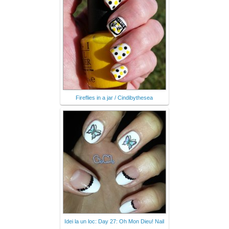
Fireflies in a jar / Cindibythesea
Idei la un loc: Day 27: Oh Mon Dieu! Nail