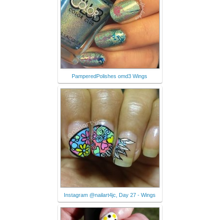
PamperedPolishes omd3 Wings
Instagram @nailart4jc, Day 27 - Wings