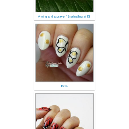
A wing and a prayer/ Snailnailing at IG
Bella