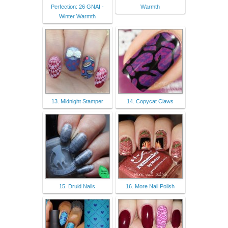
Perfection: 26 GNAI -
Warmth
Winter Warmth
13. Midnight Stamper
14. Copycat Claws
15. Druid Nails
16. More Nail Polish