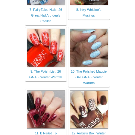
7. FairyTales Nails: 26
8. Inky Whisker's
Great Nail Art Idea's
Musings
Challen
9. The Polish List: 26
10. The Polished Magpie
GNAI - Winter Warmth
- #26GNAI - Winter
Warmth
11. B Nailed To
12. Anibie's Box: Winter