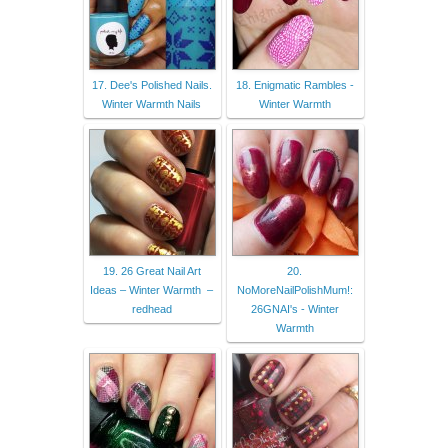
17. Dee's Polished Nails.
18. Enigmatic Rambles -
Winter Warmth Nails
Winter Warmth
19. 26 Great Nail Art
20.
Ideas – Winter Warmth –
NoMoreNailPolishMum!:
redhead
26GNAI's - Winter
Warmth