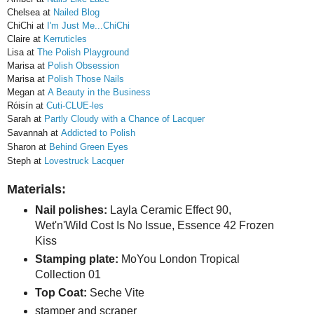
Chelsea at
Nailed Blog
ChiChi at
I'm Just Me...ChiChi
Claire at
Kerruticles
​Lisa at
The Polish Playground
Marisa at
Polish Obsession
Marisa at
Polish Those Nails
Megan at
A Beauty in the Business
Róisín at
Cuti-CLUE-les
Sarah at
Partly Cloudy with a Chance of Lacquer
Savannah at
Addicted to Polish
Sharon at
Behind Green Eyes
Steph at
Lovestruck Lacquer
Materials:
Nail polishes:
Layla Ceramic Effect 90,
Wet'n'Wild Cost Is No Issue, Essence 42 Frozen
Kiss
Stamping plate:
MoYou London Tropical
Collection 01
Top Coat:
Seche Vite
stamper and scraper