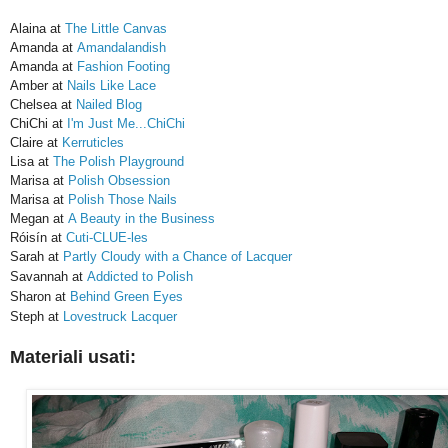
Alaina at
The Little Canvas
Amanda at
Amandalandish
Amanda at
Fashion Footing
Amber at
Nails Like Lace
Chelsea at
Nailed Blog
ChiChi at
I'm Just Me...ChiChi
Claire at
Kerruticles
​Lisa at
The Polish Playground
Marisa at
Polish Obsession
Marisa at
Polish Those Nails
Megan at
A Beauty in the Business
Róisín at
Cuti-CLUE-les
Sarah at
Partly Cloudy with a Chance of Lacquer
Savannah at
Addicted to Polish
Sharon at
Behind Green Eyes
Steph at
Lovestruck Lacquer
Materiali usati: