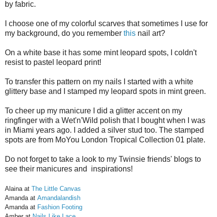
by fabric.
I choose one of my colorful scarves that sometimes I use for
my background, do you remember
this
nail art?
On a white base it has some mint leopard spots, I coldn't
resist to pastel leopard print!
To transfer this pattern on my nails I started with a white
glittery base and I stamped my leopard spots in mint green.
To cheer up my manicure I did a glitter accent on my
ringfinger with a Wet'n'Wild polish that I bought when I was
in Miami years ago. I added a silver stud too. The stamped
spots are from MoYou London Tropical Collection 01 plate.
Do not forget to take a look to my Twinsie friends' blogs to
see their manicures and inspirations!
Alaina at
The Little Canvas
Amanda at
Amandalandish
Amanda at
Fashion Footing
Amber at
Nails Like Lace