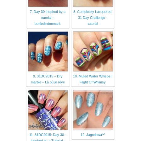
7. Day 30 Inspired by a
8. Completely Lacquered:
tutorial –
31 Day Challenge -
bottledindenmark
tutorial
9. 31DC2015 – Dry
10. Muted Water Whisps |
marble – Là où je rêve
Flight Of Whimsy
11. 31DC2015: Day 30 -
12. Jagodowa^^
Inspired by a Tutorial -