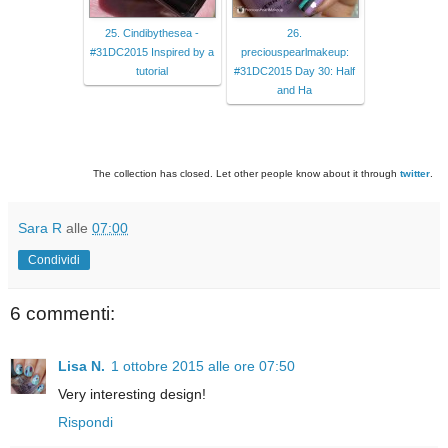
25. Cindibythesea -
26.
#31DC2015 Inspired by a
preciouspearlmakeup:
tutorial
#31DC2015 Day 30: Half
and Ha
The collection has closed. Let other people know about it through
twitter
.
Sara R
alle
07:00
Condividi
6 commenti:
Lisa N.
1 ottobre 2015 alle ore 07:50
Very interesting design!
Rispondi