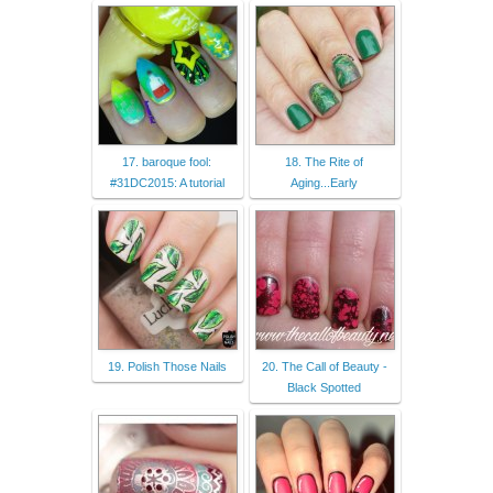
17. baroque fool:
18. The Rite of
#31DC2015: A tutorial
Aging...Early
19. Polish Those Nails
20. The Call of Beauty -
Black Spotted