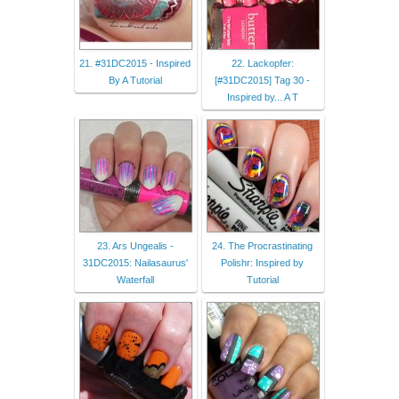
21. #31DC2015 - Inspired
22. Lackopfer:
By A Tutorial
[#31DC2015] Tag 30 -
Inspired by... A T
23. Ars Ungealis -
24. The Procrastinating
31DC2015: Nailasaurus'
Polishr: Inspired by
Waterfall
Tutorial