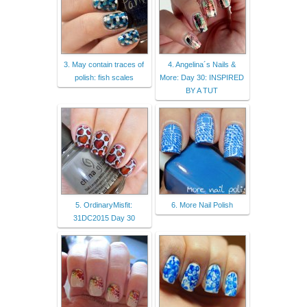
3. May contain traces of
4. Angelina´s Nails &
polish: fish scales
More: Day 30: INSPIRED
BY A TUT
5. OrdinaryMisfit:
6. More Nail Polish
31DC2015 Day 30