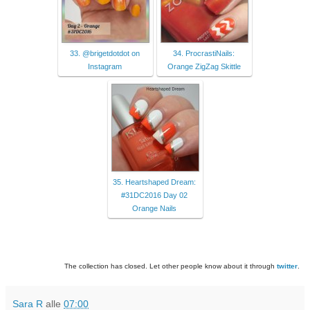
33. @brigetdotdot on
34. ProcrastiNails:
Instagram
Orange ZigZag Skittle
35. Heartshaped Dream:
#31DC2016 Day 02
Orange Nails
The collection has closed. Let other people know about it through
twitter
.
Sara R
alle
07:00