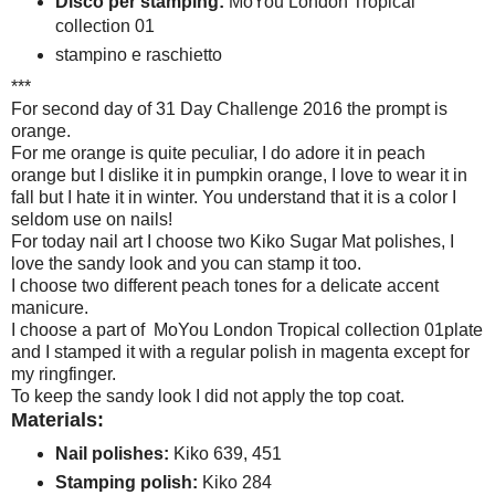
Disco per stamping:
MoYou London Tropical
collection 01
stampino e raschietto
***
For second day of 31 Day Challenge 2016 the prompt is
orange.
For me orange is quite peculiar, I do adore it in peach
orange but I dislike it in pumpkin orange, I love to wear it in
fall but I hate it in winter. You understand that it is a color I
seldom use on nails!
For today nail art I choose two Kiko Sugar Mat polishes, I
love the sandy look and you can stamp it too.
I choose two different peach tones for a delicate accent
manicure.
I choose a part of MoYou London Tropical collection 01plate
and I stamped it with a regular polish in magenta except for
my ringfinger.
To keep the sandy look I did not apply the top coat.
Materials:
Nail polishes:
Kiko 639, 451
Stamping polish:
Kiko 284