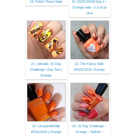
19. Polish Those Nails
20. [31DC2016] Day 2 –
Orange nails | Là où je
rêve
21. cdbnails: 31 Day
22. The Fancy Side:
Challenge | Day Two |
#31DC2016: Orange
Orange
23. LacquerMeSilly
24. 31 Day Challenge –
#31dc2016 | Orange
Orange – Nail Art –