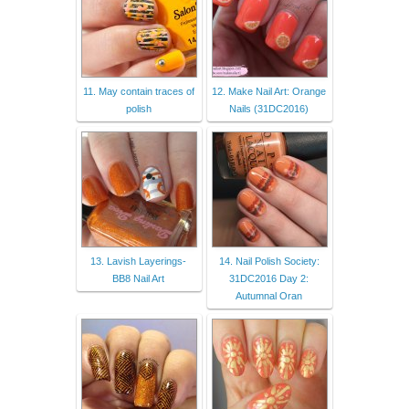
11. May contain traces of
12. Make Nail Art: Orange
polish
Nails (31DC2016)
13. Lavish Layerings-
14. Nail Polish Society:
BB8 Nail Art
31DC2016 Day 2:
Autumnal Oran