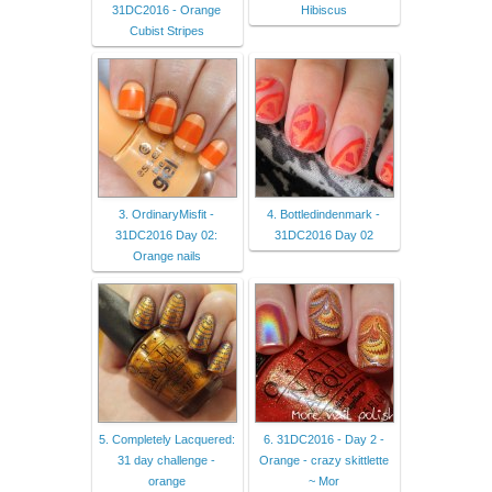
31DC2016 - Orange
Hibiscus
Cubist Stripes
3. OrdinaryMisfit -
4. Bottledindenmark -
31DC2016 Day 02:
31DC2016 Day 02
Orange nails
5. Completely Lacquered:
6. 31DC2016 - Day 2 -
31 day challenge -
Orange - crazy skittlette
orange
~ Mor