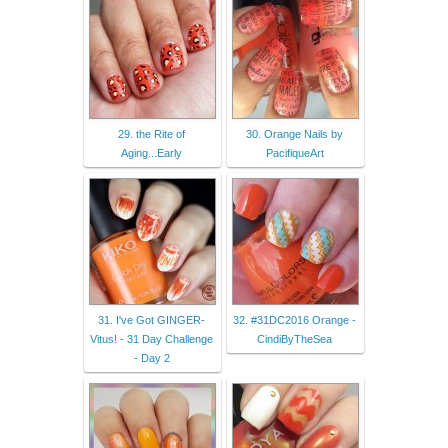
29. the Rite of
30. Orange Nails by
Aging...Early
PacifiqueArt
31. I've Got GINGER-
32. #31DC2016 Orange -
Vitus! - 31 Day Challenge
CindiByTheSea
- Day 2