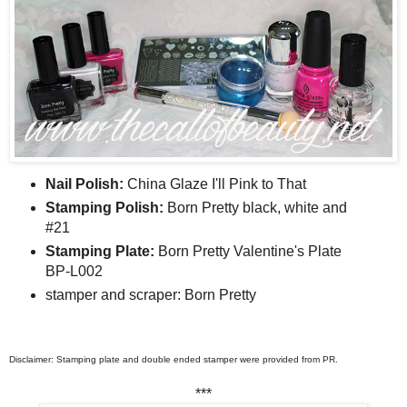
Nail Polish:
China Glaze I'll Pink to That
Stamping Polish:
Born Pretty black, white and
#21
Stamping Plate:
Born Pretty Valentine's Plate
BP-L002
stamper and scraper: Born Pretty
Disclaimer: Stamping plate and double ended stamper were provided from PR.
***