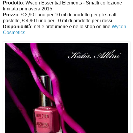
Prodotto:
Wycon Essential Elements - Smalti collezione
limitata primavera 2015
Prezzo:
€ 3,90 l'uno per 10 ml di prodotto per gli smalti
pastello, € 4,90 l'uno per 10 ml di prodotto per i rossi
Disponibilità:
nelle profumerie e nello shop on line
Wycon
Cosmetics