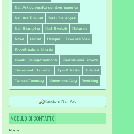
Nail Art su smalto semipermanente
Nail Art Tutorial
Nail Challenges
Nail Stamping
Nail Swatch
Naturale
News
Novità
Pasqua
Prodotti Viso
Ricostruzione Unghie
Smalti Semipermanenti
Swatch And Review
Throwback Thursday
Tips & Tricks
Tutorial
Twinsie Tuesday
Valentine's Day
Wedding
MODULO DI CONTATTO
Nome