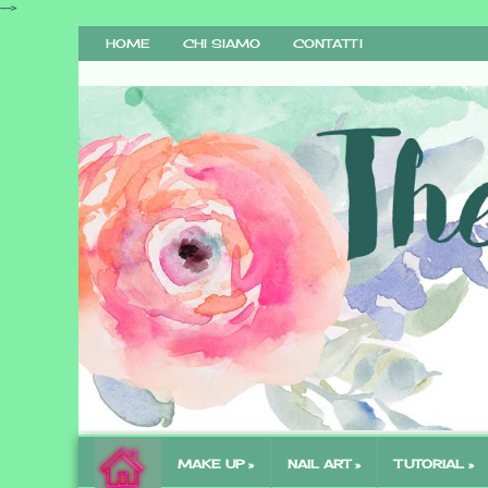
-->
HOME
CHI SIAMO
CONTATTI
The Call Of Beauty
MAKE UP »
NAIL ART »
TUTORIAL »