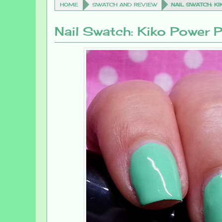
HOME
SWATCH AND REVIEW
NAIL SWATCH: K
Nail Swatch: Kiko Power 