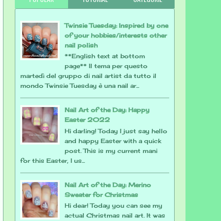
Twinsie Tuesday: Inspired by one
of your hobbies/interests other
nail polish
**English text at bottom
page** Il tema per questo
martedì del gruppo di nail artist da tutto il
mondo Twinsie Tuesday è una nail ar...
Nail Art of the Day: Happy
Easter 2022
Hi darling! Today I just say hello
and happy Easter with a quick
post. This is my current mani
for this Easter, I us...
Nail Art of the Day: Merino
Sweater for Christmas
Hi dear! Today you can see my
actual Christmas nail art. It was