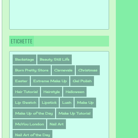
ETICHETTE
Backstage
Beauty Still Life
Born Pretty Store
Carnevale
Christmas
Easter
Extreme Make Up
Gel Polish
Hair Tutorial
Hairstyle
Halloween
Lip Swatch
Lipstick
Lush
Make Up
Make Up of the Day
Make Up Tutorial
MoYou London
Nail Art
Nail Art of the Day