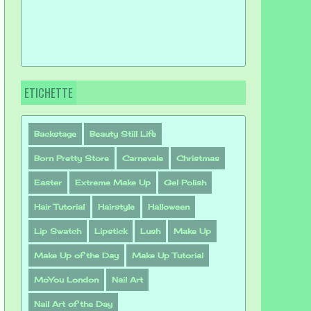
ETICHETTE
Backstage
Beauty Still Life
Born Pretty Store
Carnevale
Christmas
Easter
Extreme Make Up
Gel Polish
Hair Tutorial
Hairstyle
Halloween
Lip Swatch
Lipstick
Lush
Make Up
Make Up of the Day
Make Up Tutorial
MoYou London
Nail Art
Nail Art of the Day