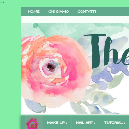
-->
HOME
CHI SIAMO
CONTATTI
The Call Of Beauty
MAKE UP »
NAIL ART »
TUTORIAL »