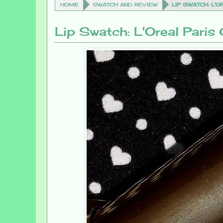
HOME
SWATCH AND REVIEW
LIP SWATCH: L'
Lip Swatch: L'Oreal Pari