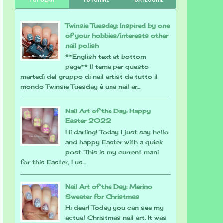
Twinsie Tuesday: Inspired by one
of your hobbies/interests other
nail polish
**English text at bottom
page** Il tema per questo
martedì del gruppo di nail artist da tutto il
mondo Twinsie Tuesday è una nail ar...
Nail Art of the Day: Happy
Easter 2022
Hi darling! Today I just say hello
and happy Easter with a quick
post. This is my current mani
for this Easter, I us...
Nail Art of the Day: Merino
Sweater for Christmas
Hi dear! Today you can see my
actual Christmas nail art. It was