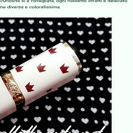
uriosità si è risvegliata, ogni rossetto infatti è dedicato
ne diversa e coloratissima.