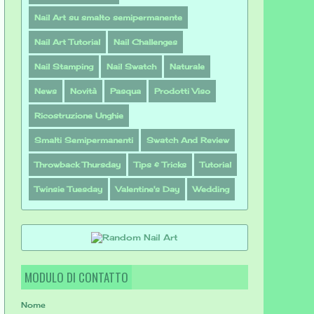
Nail Art su smalto semipermanente
Nail Art Tutorial
Nail Challenges
Nail Stamping
Nail Swatch
Naturale
News
Novità
Pasqua
Prodotti Viso
Ricostruzione Unghie
Smalti Semipermanenti
Swatch And Review
Throwback Thursday
Tips & Tricks
Tutorial
Twinsie Tuesday
Valentine's Day
Wedding
MODULO DI CONTATTO
Nome