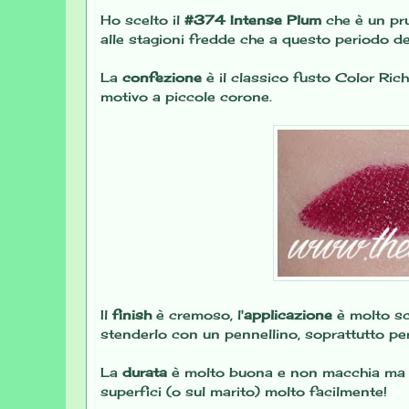
Ho scelto il
#374 Intense Plum
che è un pru
alle stagioni fredde che a questo periodo de
La
confezione
è il classico fusto Color Ric
motivo a piccole corone.
Il
finish
è cremoso, l'
applicazione
è molto sc
stenderlo con un pennellino, soprattutto per 
La
durata
è molto buona e non macchia ma la
superfici (o sul marito) molto facilmente!